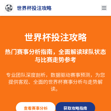
世界杯投注攻略
世界杯投注攻略
热门赛事分析指南，全面解读球队状态
与比赛走势参考
专业团队深度剖析，数据驱动赛事预测，为您
提供客观、全面的世界杯赛事分析与走势解
读。
查看赛事分析
获取攻略指南