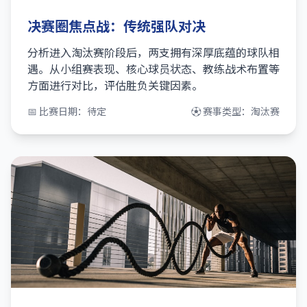
决赛圈焦点战：传统强队对决
分析进入淘汰赛阶段后，两支拥有深厚底蕴的球队相
遇。从小组赛表现、核心球员状态、教练战术布置等
方面进行对比，评估胜负关键因素。
📅 比赛日期：待定
⚽ 赛事类型：淘汰赛