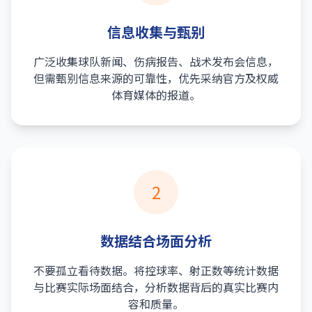
信息收集与甄别
广泛收集球队新闻、伤病报告、战术发布会信息，
但需甄别信息来源的可靠性，优先采纳官方及权威
体育媒体的报道。
2
数据结合场面分析
不要孤立看待数据。将控球率、射正数等统计数据
与比赛实际场面结合，分析数据背后的真实比赛内
容和质量。